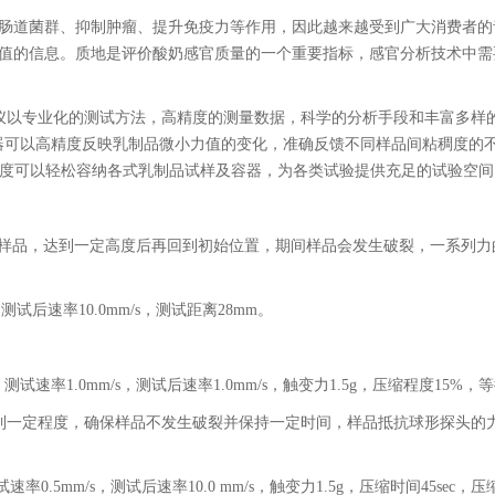
肠道菌群、抑制肿瘤、提升免疫力等作用，因此越来越受到广大消费者的
值的信息。质地是评价酸奶感官质量的一个重要指标，感官分析技术中需
仪以专业化的测试方法，高精度的测量数据，科学的分析手段和丰富多样
器可以高精度反映乳制品微小力值的变化，准确反馈不同样品间粘稠度的不
梁深度可以轻松容纳各式乳制品试样及容器，为各类试验提供充足的试验空间
压缩杯中样品，达到一定高度后再回到初始位置，期间样品会发生破裂，一系
，测试后速率10.0mm/s，测试距离28mm。
试速率1.0mm/s，测试后速率1.0mm/s，触变力1.5g，压缩程度15%，
到一定程度，确保样品不发生破裂并保持一定时间，样品抵抗球形探头的
率0.5mm/s，测试后速率10.0 mm/s，触变力1.5g，压缩时间45sec，