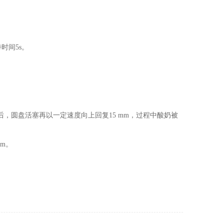
待时间5s。
。
，圆盘活塞再以一定速度向上回复15 mm，过程中酸奶被
mm。