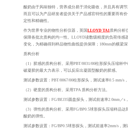
酸奶由于风味独特，营养成分易于消化吸收，并且具有调节
而且可以为产品研发者提供关于产品感官特性的重要而有价
定性和精确性。
作为世界专业的物性分析仪器，英国
LLOYD TA1
质构分析
保障各批次质构的均一性。LLOYD读数级精度的负荷传感
变化，为精确得到样品物性曲线提供保障；180mm的横
质构分析
（1）胶感的质构分析。采用PBT/0031/00柱形探头
破凝胶的最大力表示，可以反应出凝固型酸奶的胶感。
测试参数设置：
PBT/0067/00
柱形探头，测试速率0.5 mm/s
（2）硬度的质构分析。采用TPA 质构分析方法。
测试参数设置：
FG/BEJ35
圆盘探头，测试前速率2.0mm／s，测
（3）弹性的质构分析。采用
FG/BP0.5
球形探头压缩样品达
酸奶的弹性。
测试参数设置：
FG/BP0.5
球形探头，测试前速率2mm/s，测试速