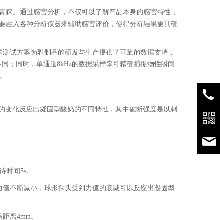
青睐。通过感官分析，不仅可以了解产品本身的感官特性，
要融入各种分析仪器来辅助感官评价，使得分析结果更具确
的测试方案为乳制品的研发与生产提供了可靠的数据支持，
同；同时，单通道8kHz的数据采样率可精确捕捉物性瞬间
。
列力的变化反应出凝固型酸奶的不同特性，其中破断强度是以刺
等待时间5s。
力值不断减小，球形探头受到力值的衰减可以反应出凝固型
压缩距离4mm。